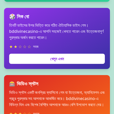
🎲 সিক বো
তিনটি ডাইসের উপর ভিত্তি করে গঠিত ঐতিহাসিক ডাইস গেম।
bddivinecasino-এ আপনি সহজেই খেলতে পারেন এবং উত্তেজনাপূর্ণ
পুরস্কার অর্জন করতে পারেন।
★ ★ ☆ ☆ ☆
সহজ
খেলুন এখন
🎰 ভিডিও স্লটস
ভিডিও স্লটস একটি জনপ্রিয় ক্যাসিনো গেম যা উত্তেজনা, অ্যানিমেশন এবং
প্রচুর পুরস্কার সহ আপনাকে আকর্ষিত করে। bddivinecasino-এ
বিভিন্ন থিম এবং বিশেষ বৈশিষ্ট্য আপনাকে আরও বেশি উপভোগ করতে দেয়।
★ ★ ★ ☆ ☆
মধ্যম