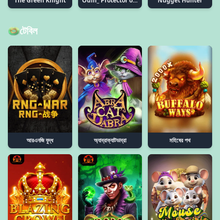
The Green Knight
Odin_ Protector of Realms
Nugget Hunter
টেবিল
আরএনজি যুদ্ধ
অ্যাব্রাক্যাটডাব্রা
মহিষের পথ
hot