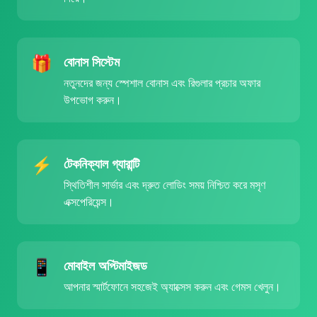
29/06/2026 দাস*** উত্তোলন সফল 15,500 BDT 💸
29/06/2026 রশ*** রিবেট পেয়েছেন 600 BDT 💵
29/06/2026 সো*** রিবেট পেয়েছেন 650 BDT 🔄
🎁
বোনাস সিস্টেম
29/06/2026 মতিন*** জিতেছেন 9,500 BDT 🔥
29/06/2026 নস*** জিতেছেন 7,000 BDT 💰
নতুনদের জন্য স্পেশাল বোনাস এবং রিগুলার প্রচার অফার
29/06/2026 মাহ*** জ্যাকপট জিতেছেন 116,000 BDT 💥
উপভোগ করুন।
29/06/2026 মুন*** উত্তোলন সফল 14,800 BDT 💸
29/06/2026 সেনফ*** জ্যাকপট জিতেছেন 60,000 BDT 🚀
29/06/2026 বার*** বোনাস পেয়েছেন 700 BDT 🎉
⚡
টেকনিক্যাল গ্যারান্টি
29/06/2026 মাহম*** রিবেট পেয়েছেন 1,250 BDT 🔄
29/06/2026 মুন্*** জিতেছেন 32,500 BDT 💰
স্থিতিশীল সার্ভার এবং দ্রুত লোডিং সময় নিশ্চিত করে মসৃণ
29/06/2026 মালি*** উত্তোলন সফল 13,800 BDT ✅
এক্সপেরিয়েন্স।
29/06/2026 মালিথ*** বোনাস পেয়েছেন 2,000 BDT 🎁
29/06/2026 সবু*** রিবেট পেয়েছেন 1,600 BDT 🎊
29/06/2026 মালিথা*** রিবেট পেয়েছেন 800 BDT 🔄
📱
মোবাইল অপ্টিমাইজড
29/06/2026 হক*** বোনাস পেয়েছেন 1,850 BDT 🎉
29/06/2026 কব*** জিতেছেন 8,500 BDT 💰
আপনার স্মার্টফোনে সহজেই অ্যাক্সেস করুন এবং গেমস খেলুন।
29/06/2026 বে*** জিতেছেন 14,500 BDT 🔥
29/06/2026 উদ*** জ্যাকপট জিতেছেন 129,000 BDT 🚀