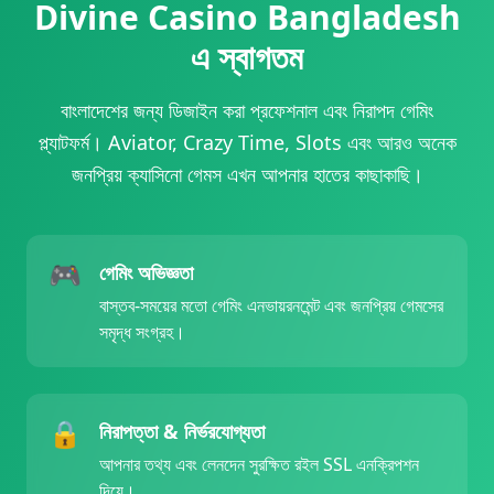
Divine Casino Bangladesh
29/06/2026 মু*** বোনাস পেয়েছেন 1,800 BDT 🎁
29/06/2026 দা*** উত্তোলন সফল 10,200 BDT ✅
এ স্বাগতম
29/06/2026 কর*** জিতেছেন 40,000 BDT 💰
29/06/2026 মজ*** উত্তোলন সফল 12,700 BDT 💸
বাংলাদেশের জন্য ডিজাইন করা প্রফেশনাল এবং নিরাপদ গেমিং
29/06/2026 প্*** জ্যাকপট জিতেছেন 84,000 BDT 🎰
29/06/2026 শিক*** জ্যাকপট জিতেছেন 84,000 BDT 🚀
প্ল্যাটফর্ম। Aviator, Crazy Time, Slots এবং আরও অনেক
29/06/2026 প্র*** রিবেট পেয়েছেন 1,150 BDT 🎊
জনপ্রিয় ক্যাসিনো গেমস এখন আপনার হাতের কাছাকাছি।
29/06/2026 বা*** বোনাস পেয়েছেন 1,900 BDT 🎁
29/06/2026 সে*** জিতেছেন 15,500 BDT 🏆
29/06/2026 জলি*** রিবেট পেয়েছেন 900 BDT 🎊
🎮
গেমিং অভিজ্ঞতা
29/06/2026 সেন*** উত্তোলন সফল 3,600 BDT 💸
29/06/2026 মা*** উত্তোলন সফল 10,200 BDT ✅
বাস্তব-সময়ের মতো গেমিং এনভায়রনমেন্ট এবং জনপ্রিয় গেমসের
29/06/2026 প্রা*** জিতেছেন 30,500 BDT 🔥
সমৃদ্ধ সংগ্রহ।
29/06/2026 মতি*** জিতেছেন 14,000 BDT 🏆
29/06/2026 মাল*** জ্যাকপট জিতেছেন 30,000 BDT 🎰
29/06/2026 শিকদ*** উত্তোলন সফল 15,400 BDT ✅
🔒
নিরাপত্তা & নির্ভরযোগ্যতা
29/06/2026 জলিল*** জিতেছেন 33,000 BDT 🏆
29/06/2026 গা*** জ্যাকপট জিতেছেন 64,000 BDT 🚀
আপনার তথ্য এবং লেনদেন সুরক্ষিত রইল SSL এনক্রিপশন
29/06/2026 জলিলম*** বোনাস পেয়েছেন 2,150 BDT ✨
দিয়ে।