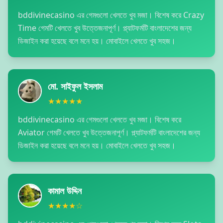
bddivinecasino এর গেমগুলো খেলতে খুব মজা। বিশেষ করে Crazy
Time গেমটি খেলতে খুব উত্তেজনাপূর্ণ। প্ল্যাটফর্মটি বাংলাদেশের জন্য
ডিজাইন করা হয়েছে বলে মনে হয়। মোবাইলে খেলতে খুব সহজ।
মো. সাইফুল ইসলাম
★★★★★
bddivinecasino এর গেমগুলো খেলতে খুব মজা। বিশেষ করে
Aviator গেমটি খেলতে খুব উত্তেজনাপূর্ণ। প্ল্যাটফর্মটি বাংলাদেশের জন্য
ডিজাইন করা হয়েছে বলে মনে হয়। মোবাইলে খেলতে খুব সহজ।
কামাল উদ্দিন
★★★★☆