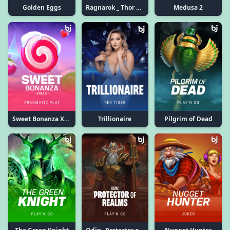
Golden Eggs
Ragnarok _ Thor VS Loki
Medusa 2
hot
Sweet Bonanza Xmas
Trillionaire
Pilgrim of Dead