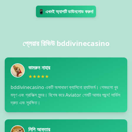
📱 এখনই অ্যাপটি ডাউনলোড করুন!
প্লেয়ার রিভিউ bddivinecasino
কামরুন নাহার
★★★★★
bddivinecasino একটি অসাধারণ ক্যাসিনো প্ল্যাটফর্ম। গেমগুলো খুব
মসৃণ এবং গ্রাফিক্স সুন্দর। বিশেষ করে Aviator গেমটি আমার পছন্দ! সার্ভিস
দ্রুত এবং সুরক্ষিত।
লিপি আক্তার