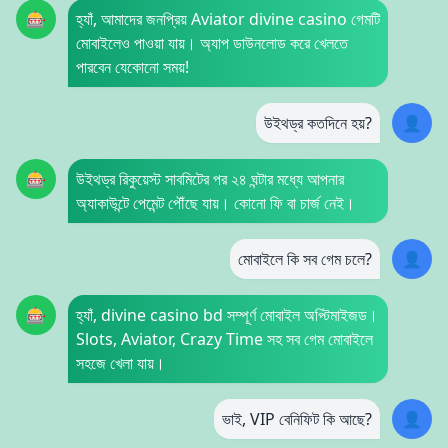
🎰
হ্যাঁ, আমাদের জনপ্রিয় Aviator divine casino গেমটি
মোবাইলেও পাওয়া যায়। অ্যাপ ডাউনলোড করে খেলতে
পারবেন যেকোনো সময়!
উইথড্র কতদিনে হয়?
👤
🎰
উইথড্র রিকুয়েস্ট সাবমিটের পর ২৪ ঘন্টার মধ্যে আপনার
অ্যাকাউন্টে পেমেন্ট পৌঁছে যায়। কোনো ফি বা চার্জ নেই।
মোবাইলে কি সব গেম চলে?
👤
🎰
হ্যাঁ, divine casino bd সম্পূর্ণ মোবাইল অপ্টিমাইজড।
Slots, Aviator, Crazy Time সহ সব গেম মোবাইলে
সহজে খেলা যায়।
ভাই, VIP বেনিফিট কি আছে?
👤