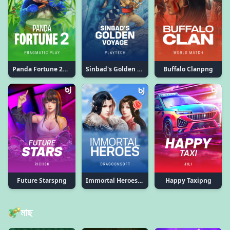
Panda Fortune 2png
Sinbad's Golden Voyagepng
Buffalo Clanpng
hot
new
Future Starspng
Immortal Heroespng
Happy Taxipng
মাছ