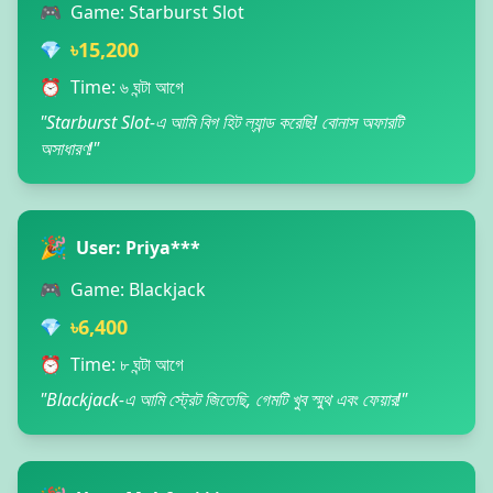
🎮
Game: Starburst Slot
৳15,200
💎
⏰
Time: ৬ ঘন্টা আগে
"Starburst Slot-এ আমি বিগ হিট ল্যান্ড করেছি! বোনাস অফারটি
অসাধারণ!"
🎉
User: Priya***
🎮
Game: Blackjack
৳6,400
💎
⏰
Time: ৮ ঘন্টা আগে
"Blackjack-এ আমি স্ট্রেট জিতেছি, গেমটি খুব স্মুথ এবং ফেয়ার!"