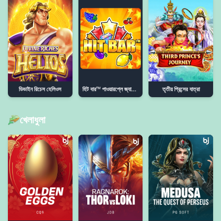
ডিভাইন রিচেস হেলিওস
হিট বার™ পাওয়ারপ্লে জ্যাকপট
তৃতীয় প্রিন্সের যাত্রা
খেলাধুলা