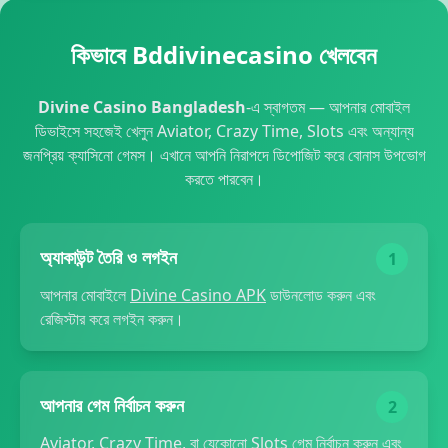
কিভাবে
Bddivinecasino
খেলবেন
Divine Casino Bangladesh
-এ স্বাগতম — আপনার মোবাইল
ডিভাইসে সহজেই খেলুন Aviator, Crazy Time, Slots এবং অন্যান্য
জনপ্রিয় ক্যাসিনো গেমস। এখানে আপনি নিরাপদে ডিপোজিট করে বোনাস উপভোগ
করতে পারবেন।
অ্যাকাউন্ট তৈরি ও লগইন
1
আপনার মোবাইলে
Divine Casino APK
ডাউনলোড করুন এবং
রেজিস্টার করে লগইন করুন।
আপনার গেম নির্বাচন করুন
2
Aviator, Crazy Time, বা যেকোনো Slots গেম নির্বাচন করুন এবং