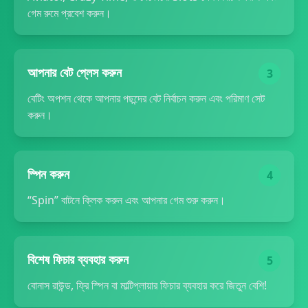
গেম রুমে প্রবেশ করুন।
আপনার বেট প্লেস করুন
3
বেটিং অপশন থেকে আপনার পছন্দের বেট নির্বাচন করুন এবং পরিমাণ সেট
করুন।
স্পিন করুন
4
“Spin” বাটনে ক্লিক করুন এবং আপনার গেম শুরু করুন।
বিশেষ ফিচার ব্যবহার করুন
5
বোনাস রাউন্ড, ফ্রি স্পিন বা মাল্টিপ্লায়ার ফিচার ব্যবহার করে জিতুন বেশি!